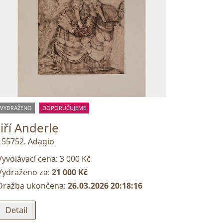
VYDRAŽENO
DOPORUČUJEME
Jiří Anderle
155752. Adagio
Vyvolávací cena:
3 000 Kč
Vydraženo za:
21 000 Kč
Dražba ukončena:
26.03.2026 20:18:16
Detail