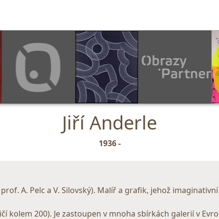
Jiří Anderle
1936 -
of. A. Pelc a V. Silovský). Malíř a grafik, jehož imaginativní
ičí kolem 200). Je zastoupen v mnoha sbírkách galerií v Evro