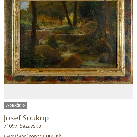
VYDRAŽENO
Josef Soukup
71697. Sázavsko
Vyvolávací cena:
1 000 Kč