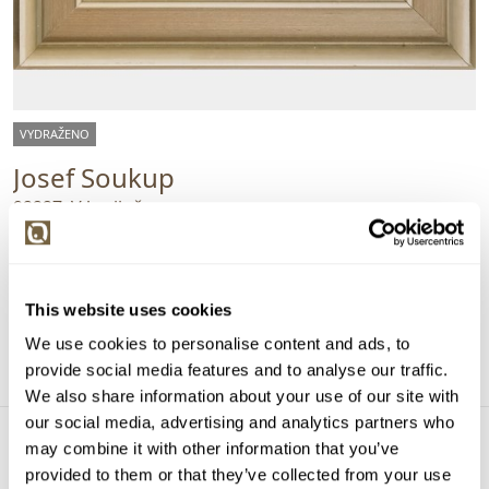
VYDRAŽENO
Josef Soukup
92227. V krajině
Vyvolávací cena:
500 Kč
Vydraženo za:
600 Kč
Dražba ukončena:
19.03.2023 21:28:00
This website uses cookies
We use cookies to personalise content and ads, to
Detail
provide social media features and to analyse our traffic.
We also share information about your use of our site with
our social media, advertising and analytics partners who
may combine it with other information that you’ve
provided to them or that they’ve collected from your use