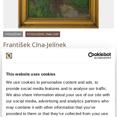
VYDRAŽENO
POSOUZENO ZNALCEM
František Cína-Jelínek
133306. U potůčku
Vyvolávací cena:
1 000 Kč
Vydraženo za:
2 200 Kč
This website uses cookies
Dražba ukončena:
12.01.2025 20:32:00
We use cookies to personalise content and ads, to
Detail
provide social media features and to analyse our traffic.
We also share information about your use of our site with
our social media, advertising and analytics partners who
may combine it with other information that you’ve
provided to them or that they’ve collected from your use