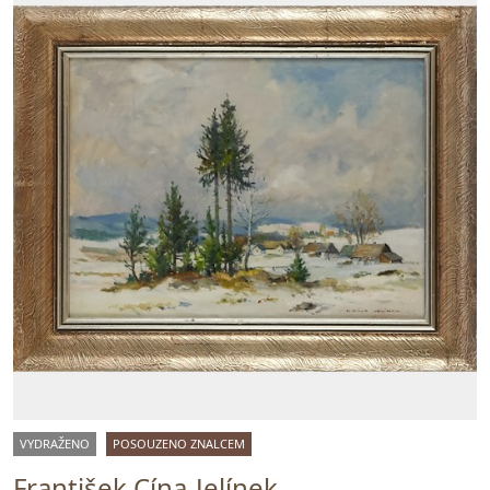
VYDRAŽENO
POSOUZENO ZNALCEM
František Cína-Jelínek