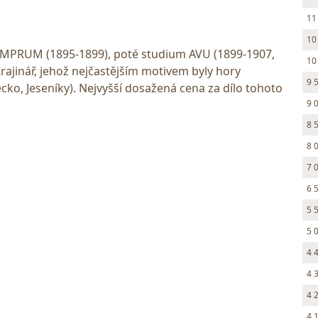
11
10
 UMPRUM (1895-1899), poté studium AVU (1899-1907,
10
 Krajinář, jehož nejčastějším motivem byly hory
9 
ko, Jeseníky). Nejvyšší dosažená cena za dílo tohoto
9 
8 
8 
7 
6 
5 
5 
4 
4 
4 
4 