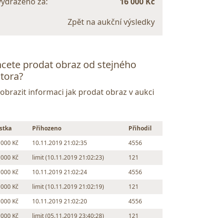
vydraženo za:
16 000 Kč
Zpět na aukční výsledky
cete prodat obraz od stejného
tora?
Zobrazit informaci jak prodat obraz v aukci
stka
Přihozeno
Přihodil
 000 Kč
10.11.2019 21:02:35
4556
 000 Kč
limit (10.11.2019 21:02:23)
121
 000 Kč
10.11.2019 21:02:24
4556
 000 Kč
limit (10.11.2019 21:02:19)
121
 000 Kč
10.11.2019 21:02:20
4556
 000 Kč
limit (05.11.2019 23:40:28)
121