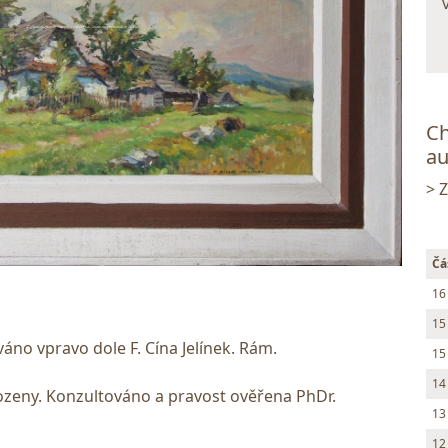
Ch
au
> 
Čá
16
15
váno vpravo dole F. Cína Jelínek. Rám.
15
14
ozeny. Konzultováno a pravost ověřena PhDr.
13
12