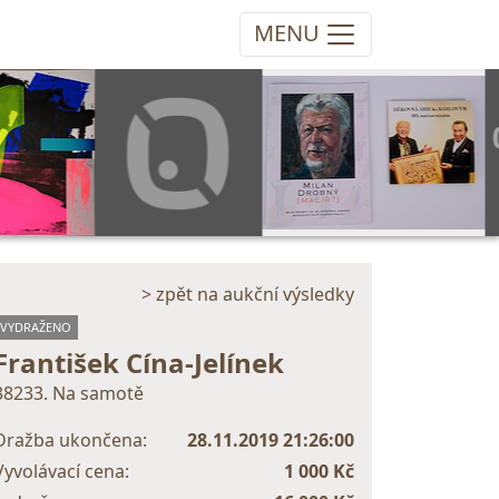
MENU
> zpět na aukční výsledky
VYDRAŽENO
František Cína-Jelínek
38233. Na samotě
Dražba ukončena:
28.11.2019 21:26:00
Vyvolávací cena:
1 000 Kč