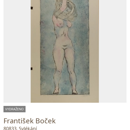
VYDRAŽENO
František Boček
80833. Svlékání