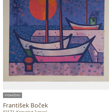
VYDRAŽENO
František Boček
92172. Konvolut 2 prací