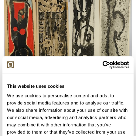
This website uses cookies
We use cookies to personalise content and ads, to
VYDRAŽENO
provide social media features and to analyse our traffic.
František Boček
We also share information about your use of our site with
our social media, advertising and analytics partners who
88211. Konvolut 8 prací
may combine it with other information that you’ve
Vyvolávací cena:
500 Kč
provided to them or that they’ve collected from your use