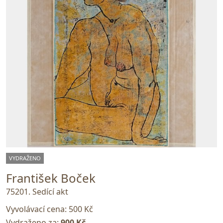
VYDRAŽENO
František Boček
75201. Sedící akt
Vyvolávací cena:
500 Kč
Vydraženo za:
900 Kč