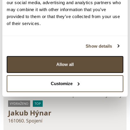
our social media, advertising and analytics partners who
may combine it with other information that you’ve
provided to them or that they’ve collected from your use
of their services.
Detail položky
Kombinovaná technika na plátně, 96x70 cm. Signováno
Show details
zezadu Hýnar 26. Nerámováno.
> Zobrazit detail položky a informace o autorovi
Allow all
Customize
> zpět na aukční výsledky
VYDRAŽENO
TOP
Jakub Hýnar
161060. Spojení