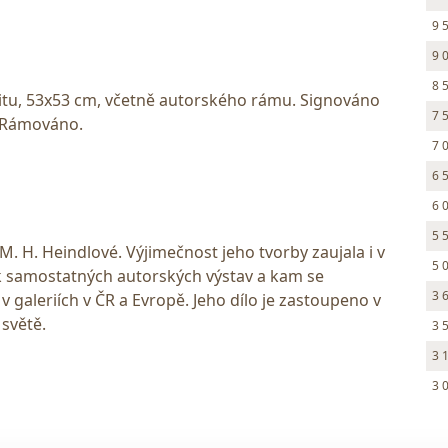
9 
9 
8 
itu, 53x53 cm, včetně autorského rámu. Signováno
7 
. Rámováno.
7 
6 
6 
5 
 M. H. Heindlové. Výjimečnost jeho tvorby zaujala i v
5 
ik samostatných autorských výstav a kam se
3 
 v galeriích v ČR a Evropě. Jeho dílo je zastoupeno v
světě.
3 
3 
3 