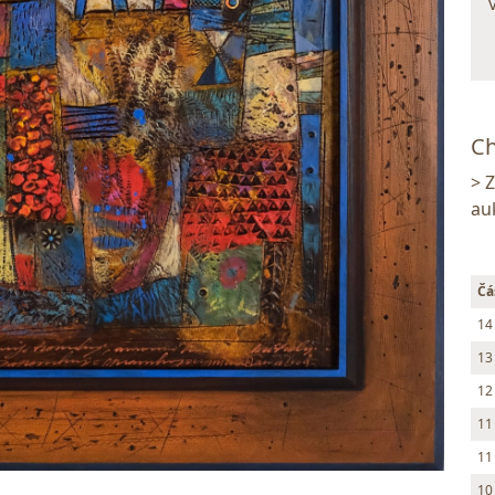
Ch
> 
au
Čá
14
13
12
11
11
10