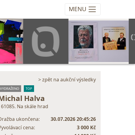
MENU
> zpět na aukční výsledky
VYDRAŽENO
TOP
Michal Halva
161085. Na skále hrad
Dražba ukončena:
30.07.2026 20:45:26
Vyvolávací cena:
3 000 Kč