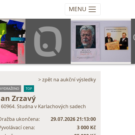
MENU
> zpět na aukční výsledky
VYDRAŽENO
TOP
Jan Zrzavý
160964. Studna v Karlachových sadech
Dražba ukončena:
29.07.2026 21:13:00
Vyvolávací cena:
3 000 Kč