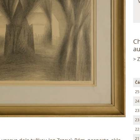
Ch
au
> 
Čá
25
24
23
23
22
21