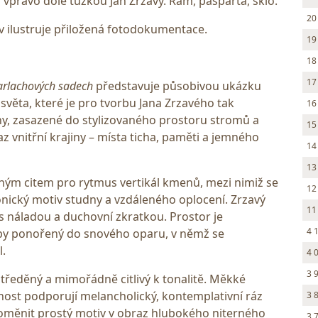
 vpravo dole tužkou Jan Zrzavý. Rám, pasparta, sklo.
20
 ilustruje přiložená fotodokumentace.
19
18
17
arlachových sadech
představuje působivou ukázku
 světa, které je pro tvorbu Jana Zrzavého tak
16
y, zasazené do stylizovaného prostoru stromů a
15
 vnitřní krajiny – místa ticha, paměti a jemného
14
13
ným citem pro rytmus vertikál kmenů, mezi nimiž se
12
nický motiv studny a vzdáleného oplocení. Zrzavý
11
 s náladou a duchovní zkratkou. Prostor je
4 
by ponořený do snového oparu, v němž se
.
4 
3 
tředěný a mimořádně citlivý k tonalitě. Měkké
nost podporují melancholický, kontemplativní ráz
3 
proměnit prostý motiv v obraz hlubokého niterného
3 