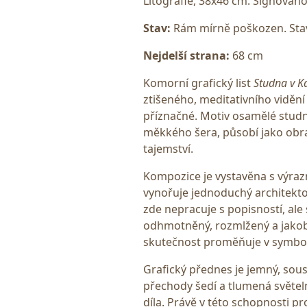
Litografie, 38x46 cm. Signováno
Stav:
Rám mírně poškozen. Stav
Nejdelší strana:
68 cm
Komorní grafický list
Studna v K
ztišeného, meditativního vidění
příznačné. Motiv osamělé studn
měkkého šera, působí jako obraz
tajemství.
Kompozice je vystavěna s výraz
vynořuje jednoduchý architekto
zde nepracuje s popisností, ale
odhmotněný, rozmlžený a jako
skutečnost proměňuje v symbol
Grafický přednes je jemný, sous
přechody šedí a tlumená světel
díla. Právě v této schopnosti 