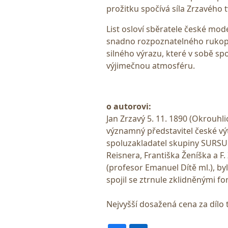
prožitku spočívá síla Zrzavého tvo
List osloví sběratele české mod
snadno rozpoznatelného rukop
silného výrazu, které v sobě sp
výjimečnou atmosféru.
o autorovi:
Jan Zrzavý 5. 11. 1890 (Okrouhlic
významný představitel české výt
spoluzakladatel skupiny SURSUM
Reisnera, Františka Ženíška a 
(profesor Emanuel Dítě ml.), by
spojil se ztrnule zklidněnými f
Nejvyšší dosažená cena za dílo 