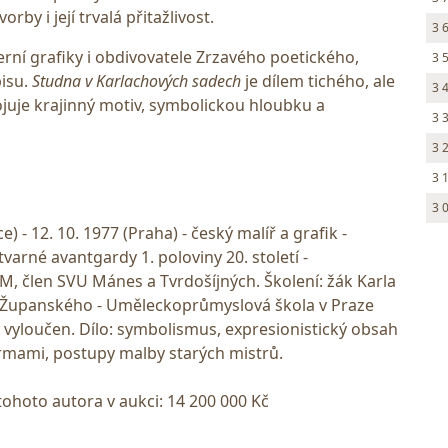
rby i její trvalá přitažlivost.
3 
erní grafiky i obdivovatele Zrzavého poetického,
3 
isu.
Studna v Karlachových sadech
je dílem tichého, ale
3 
ojuje krajinný motiv, symbolickou hloubku a
3 
3 
3 
3 
e) - 12. 10. 1977 (Praha) - český malíř a grafik -
varné avantgardy 1. poloviny 20. století -
, člen SVU Mánes a Tvrdošíjných. Školení: žák Karla
F. Županského - Uměleckoprůmyslová škola v Praze
l vyloučen. Dílo: symbolismus, expresionistický obsah
ormami, postupy malby starých mistrů.
tohoto autora v aukci: 14 200 000 Kč