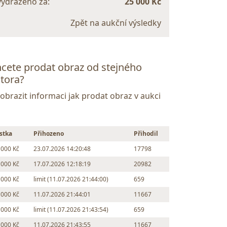
vydraženo za:
25 000 Kč
Zpět na aukční výsledky
cete prodat obraz od stejného
tora?
Zobrazit informaci jak prodat obraz v aukci
stka
Přihozeno
Přihodil
 000 Kč
23.07.2026 14:20:48
17798
 000 Kč
17.07.2026 12:18:19
20982
 000 Kč
limit (11.07.2026 21:44:00)
659
 000 Kč
11.07.2026 21:44:01
11667
 000 Kč
limit (11.07.2026 21:43:54)
659
 000 Kč
11.07.2026 21:43:55
11667