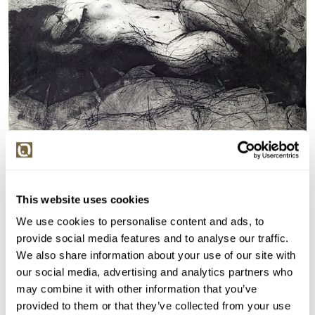
VYDRAŽENO
This website uses cookies
Tomáš Hřivnáč
We use cookies to personalise content and ads, to
provide social media features and to analyse our traffic.
149111. Ležící akt
We also share information about your use of our site with
Vyvolávací cena:
3 000 Kč
our social media, advertising and analytics partners who
Vydraženo za:
3 700 Kč
may combine it with other information that you’ve
Dražba ukončena:
27.11.2025 21:23:14
provided to them or that they’ve collected from your use