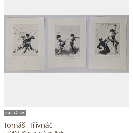
VYDRAŽENO
Tomáš Hřivnáč
144481. Konvolut 3 ex libris