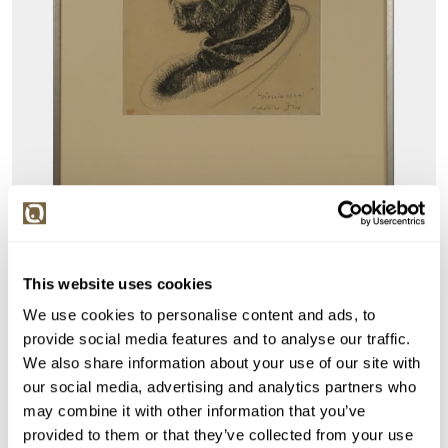
VYDRAŽENO
Ladislav Zívr
110066. Karel Hynek Mácha
This website uses cookies
We use cookies to personalise content and ads, to
Vyvolávací cena:
500 Kč
provide social media features and to analyse our traffic.
Vydraženo za:
800 Kč
We also share information about your use of our site with
Dražba ukončena:
21.01.2024 20:24:00
our social media, advertising and analytics partners who
may combine it with other information that you’ve
Detail
provided to them or that they’ve collected from your use