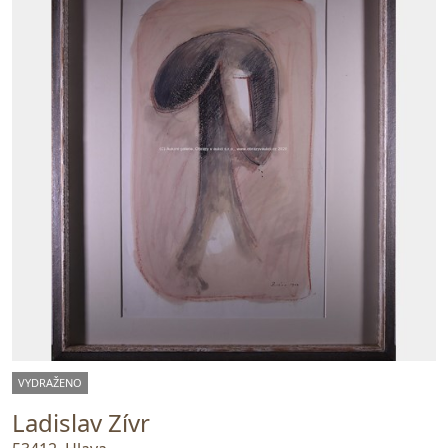
VYDRAŽENO
Ladislav Zívr