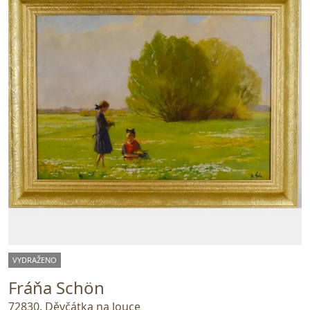
VYDRAŽENO
Fráňa Schön
72830. Děvčátka na louce