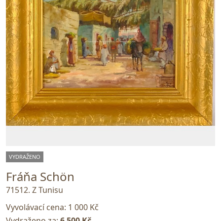
VYDRAŽENO
Fráňa Schön
71512. Z Tunisu
Vyvolávací cena:
1 000 Kč
Vydraženo za:
6 500 Kč