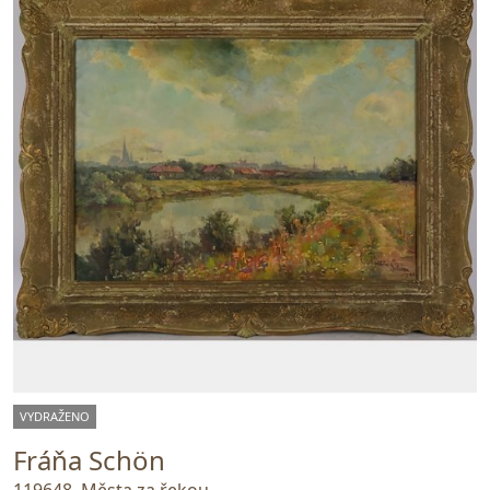
VYDRAŽENO
Fráňa Schön
119648. Města za řekou