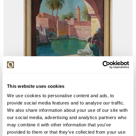
This website uses cookies
We use cookies to personalise content and ads, to
VYDRAŽENO
DOPORUČUJEME
provide social media features and to analyse our traffic.
Fráňa Schön
We also share information about your use of our site with
our social media, advertising and analytics partners who
92826. Z jihu
may combine it with other information that you’ve
Vyvolávací cena:
500 Kč
provided to them or that they’ve collected from your use