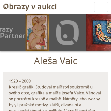
Aleša Vaic
1920 – 2009
Kreslíř, grafik. Studoval malířství soukromě u
svého otce, grafika a malíře Josefa Vaice. Věnoval
se portrétní kresbě a malbě. Náměty jeho tvorby
byly i pražské motivy, zátiší, divadelní a
myslivecká tématika, exlibris. Vytvořil portréty