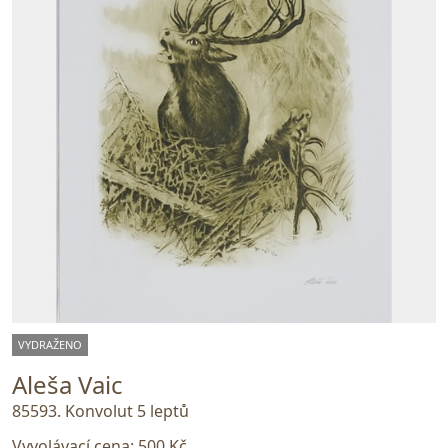
VYDRAŽENO
Aleša Vaic
85593. Konvolut 5 leptů
Vyvolávací cena:
500 Kč