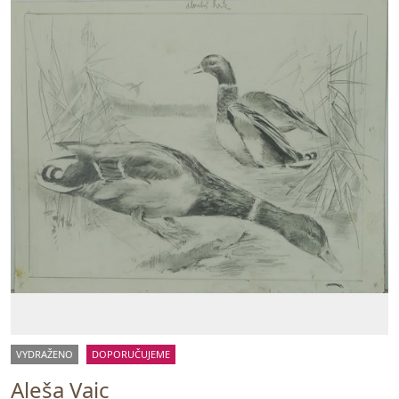
VYDRAŽENO
DOPORUČUJEME
Aleša Vaic