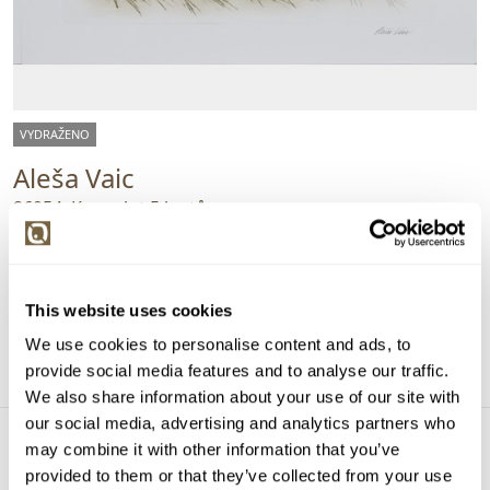
VYDRAŽENO
Aleša Vaic
86954. Konvolut 5 leptů
Vyvolávací cena:
500 Kč
Vydraženo za:
1 300 Kč
Dražba ukončena:
07.12.2022 20:43:00
This website uses cookies
We use cookies to personalise content and ads, to
Detail
provide social media features and to analyse our traffic.
We also share information about your use of our site with
our social media, advertising and analytics partners who
may combine it with other information that you’ve
provided to them or that they’ve collected from your use