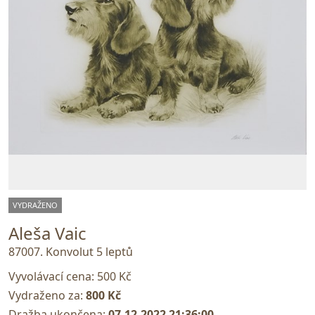
VYDRAŽENO
Aleša Vaic
87007. Konvolut 5 leptů
Vyvolávací cena:
500 Kč
Vydraženo za:
800 Kč
Dražba ukončena:
07.12.2022 21:36:00