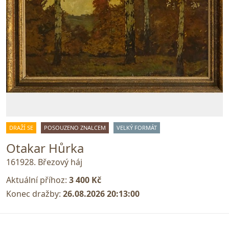
DRAŽÍ SE
POSOUZENO ZNALCEM
VELKÝ FORMÁT
Otakar Hůrka
161928. Březový háj
Aktuální příhoz:
3 400 Kč
Konec dražby:
26.08.2026 20:13:00