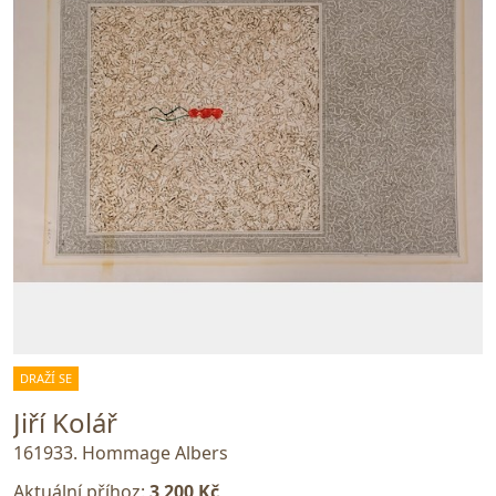
DRAŽÍ SE
Jiří Kolář
161933. Hommage Albers
Aktuální příhoz:
3 200 Kč