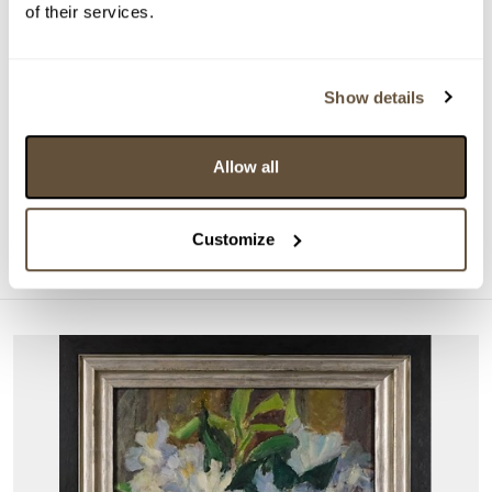
of their services.
Show details
DRAŽÍ SE
Emil Filla
Allow all
161925. Kubistické zátiší
Aktuální příhoz:
4 200 Kč
Customize
Konec dražby:
26.08.2026 20:10:00