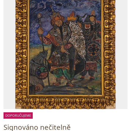
DOPORUČUJEME
Signováno nečitelně