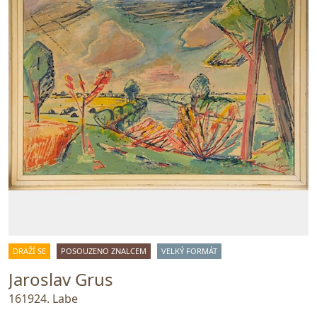
DRAŽÍ SE
POSOUZENO ZNALCEM
VELKÝ FORMÁT
Jaroslav Grus
161924. Labe