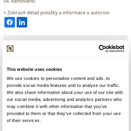
04. Rámováno.
> Zobrazit detail položky a informace o autorovi
> zpět na aukční výsledky
VYDRAŽENO
TOP
Jan Kanyza
160021. Dvojice
This website uses cookies
We use cookies to personalise content and ads, to
Dražba ukončena:
25.06.2026 21:10:00
provide social media features and to analyse our traffic.
Vyvolávací cena:
5 000 Kč
We also share information about your use of our site with
vydraženo za:
35 000 Kč
our social media, advertising and analytics partners who
may combine it with other information that you’ve
Zpět na aukční výsledky
provided to them or that they’ve collected from your use
of their services.