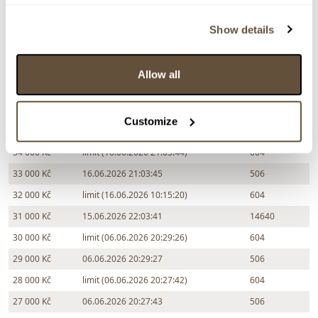
Chcete prodat obraz od stejného autora?
Show details
> Zobrazit informaci jak prodat obraz v aukci
Allow all
Částka
Přihozeno
Přihodil
35 000 Kč
limit (19.06.2026 20:51:32)
604
Customize
35 000 Kč
19.06.2026 20:51:33
506
34 000 Kč
limit (16.06.2026 21:03:44)
604
33 000 Kč
16.06.2026 21:03:45
506
32 000 Kč
limit (16.06.2026 10:15:20)
604
31 000 Kč
15.06.2026 22:03:41
14640
30 000 Kč
limit (06.06.2026 20:29:26)
604
29 000 Kč
06.06.2026 20:29:27
506
28 000 Kč
limit (06.06.2026 20:27:42)
604
27 000 Kč
06.06.2026 20:27:43
506