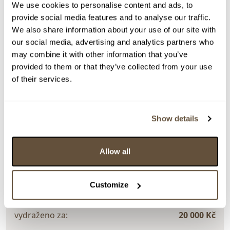
We use cookies to personalise content and ads, to
Detail položky
provide social media features and to analyse our traffic.
We also share information about your use of our site with
Olej na plátně, 100x80 cm. Signováno vpravo dole ELIAN
our social media, advertising and analytics partners who
26. Nerámováno.
may combine it with other information that you’ve
> Zobrazit detail položky a informace o autorovi
provided to them or that they’ve collected from your use
of their services.
> zpět na aukční výsledky
Show details
VYDRAŽENO
TOP
DOPORUČUJEME
CERTIFIKÁT
Elian
Allow all
160089. Malý kouzelník
Customize
Dražba ukončena:
25.06.2026 20:05:00
Vyvolávací cena:
5 000 Kč
vydraženo za:
20 000 Kč