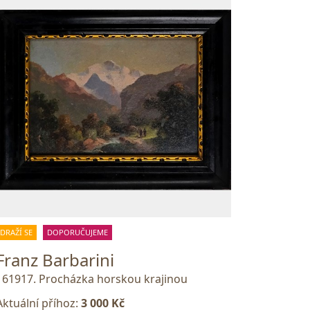
DRAŽÍ SE
DOPORUČUJEME
Franz Barbarini
161917. Procházka horskou krajinou
Aktuální příhoz:
3 000 Kč