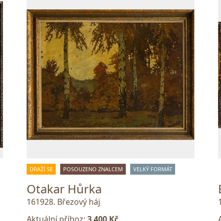
DRAŽÍ SE
POSOUZENO ZNALCEM
VELKÝ FORMÁT
Otakar Hůrka
161928. Březový háj
Aktuální příhoz:
3 400 Kč