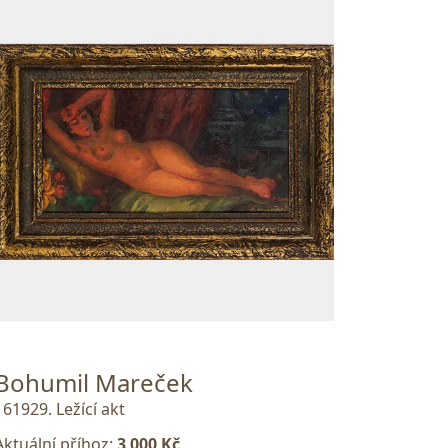
Bohumil Mareček
161929. Ležící akt
Aktuální příhoz:
3 000 Kč