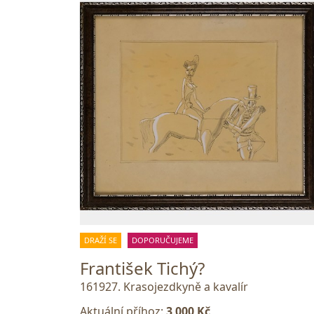
DRAŽÍ SE
DOPORUČUJEME
František Tichý?
161927. Krasojezdkyně a kavalír
Aktuální příhoz:
3 000 Kč