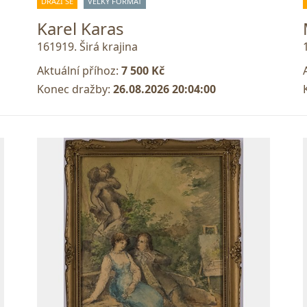
DRAŽÍ SE
VELKÝ FORMÁT
Karel Karas
161919. Širá krajina
Aktuální příhoz:
7 500 Kč
Konec dražby:
26.08.2026 20:04:00