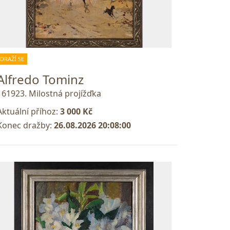
DRAŽÍ SE
Alfredo Tominz
161923. Milostná projížďka
Aktuální příhoz:
3 000 Kč
Konec dražby:
26.08.2026 20:08:00