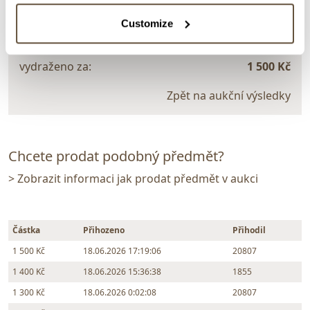
Customize
Dražba ukončena:
18.06.2026 20:21:00
Vyvolávací cena:
1 000 Kč
vydraženo za:
1 500 Kč
Zpět na aukční výsledky
Chcete prodat podobný předmět?
> Zobrazit informaci jak prodat předmět v aukci
Částka
Přihozeno
Přihodil
1 500 Kč
18.06.2026 17:19:06
20807
1 400 Kč
18.06.2026 15:36:38
1855
1 300 Kč
18.06.2026 0:02:08
20807