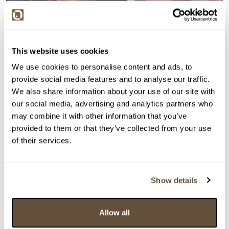
This website uses cookies
We use cookies to personalise content and ads, to
provide social media features and to analyse our traffic.
We also share information about your use of our site with
Detail položky
our social media, advertising and analytics partners who
> Zobrazit detail položky a informace o autorovi
may combine it with other information that you’ve
provided to them or that they’ve collected from your use
of their services.
> zpět na aukční výsledky
Show details
VYDRAŽENO
Martin Špelda
Allow all
159583. Fotografie Jana Budaře a Josefa Abrháma
ve filmu Václava Havla “Odcházení”