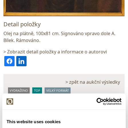
Detail položky
Olej na plátně, 100x81 cm. Signováno vpravo dole A.
Bílek. Rámováno.
> Zobrazit detail položky a informace o autorovi
> zpět na aukční výsledky
VYDRAŽENO
TOP
VELKÝ FORMÁT
Alois Bílek
159892. Na kříži
Dražba ukončena:
24.06.2026 21:35:14
This website uses cookies
Vyvolávací cena:
5 000 Kč