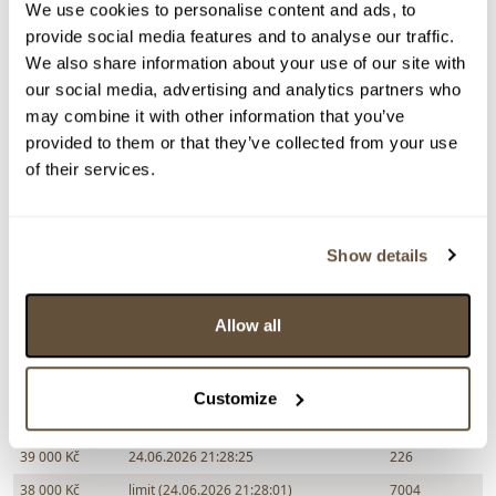
We use cookies to personalise content and ads, to
vydraženo za:
42 000 Kč
provide social media features and to analyse our traffic.
We also share information about your use of our site with
Zpět na aukční výsledky
our social media, advertising and analytics partners who
may combine it with other information that you’ve
provided to them or that they’ve collected from your use
Chcete prodat obraz od stejného autora?
of their services.
> Zobrazit informaci jak prodat obraz v aukci
Show details
Částka
Přihozeno
Přihodil
42 000 Kč
24.06.2026 21:32:14
226
Allow all
41 000 Kč
24.06.2026 21:30:39
7004
40 000 Kč
24.06.2026 21:28:32
226
Customize
39 000 Kč
limit (24.06.2026 21:28:24)
7004
39 000 Kč
24.06.2026 21:28:25
226
38 000 Kč
limit (24.06.2026 21:28:01)
7004