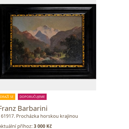
DRAŽÍ SE
DOPORUČUJEME
Franz Barbarini
161917. Procházka horskou krajinou
Aktuální příhoz:
3 000 Kč