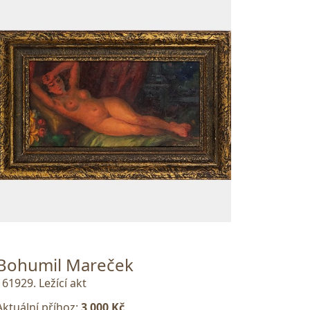
Bohumil Mareček
161929. Ležící akt
Aktuální příhoz:
3 000 Kč