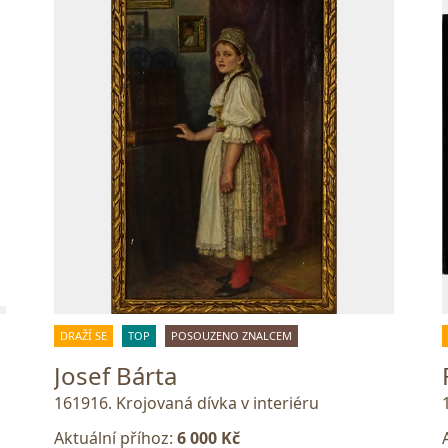
DRAŽÍ SE
TOP
POSOUZENO ZNALCEM
Josef Bárta
161916. Krojovaná dívka v interiéru
Aktuální příhoz:
6 000 Kč