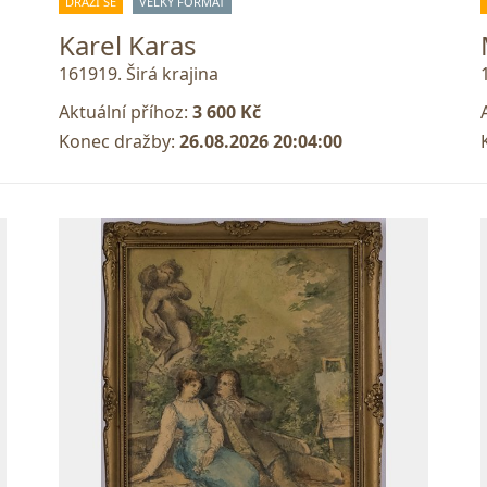
DRAŽÍ SE
VELKÝ FORMÁT
Karel Karas
161919. Širá krajina
Aktuální příhoz:
3 600 Kč
Konec dražby:
26.08.2026 20:04:00