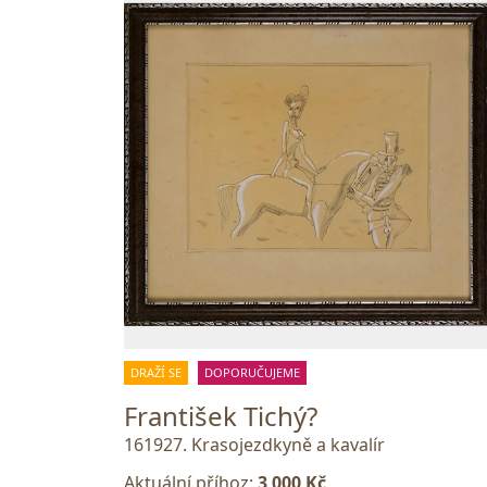
DRAŽÍ SE
DOPORUČUJEME
František Tichý?
161927. Krasojezdkyně a kavalír
Aktuální příhoz:
3 000 Kč