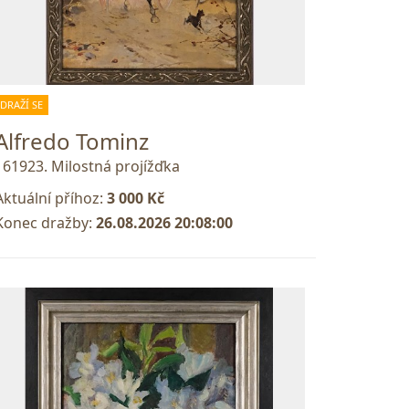
DRAŽÍ SE
Alfredo Tominz
161923. Milostná projížďka
Aktuální příhoz:
3 000 Kč
Konec dražby:
26.08.2026 20:08:00