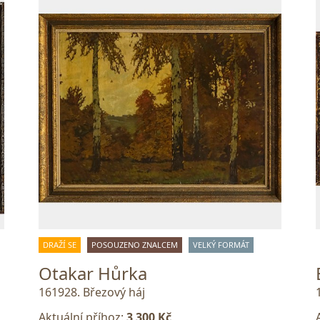
DRAŽÍ SE
POSOUZENO ZNALCEM
VELKÝ FORMÁT
Otakar Hůrka
161928. Březový háj
Aktuální příhoz:
3 300 Kč