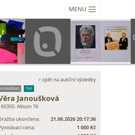
MENU
> zpět na aukční výsledky
VYDRAŽENO
TOP
Věra Janoušková
160350. Album 76
Dražba ukončena:
21.06.2026 20:17:36
Vyvolávací cena:
1 000 Kč