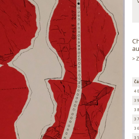
Ch
au
> 
Čá
4 
3 
3 
3 
3 
3 