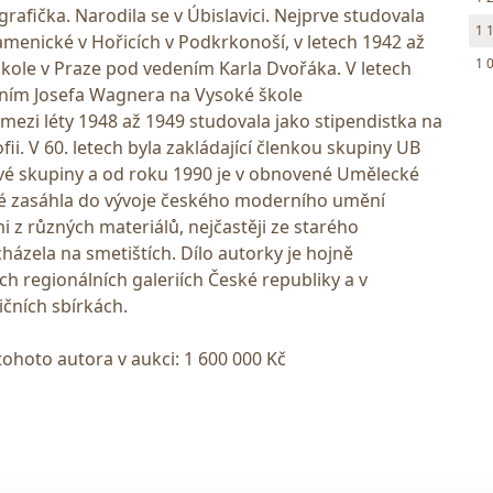
grafička. Narodila se v Úbislavici. Nejprve studovala
1 
enické v Hořicích v Podkrkonoší, v letech 1942 až
1 
ole v Praze pod vedením Karla Dvořáka. V letech
ením Josefa Wagnera na Vysoké škole
ezi léty 1948 až 1949 studovala jako stipendistka na
ii. V 60. letech byla zakládající členkou skupiny UB
Nové skupiny a od roku 1990 je v obnovené Umělecké
é zasáhla do vývoje českého moderního umění
 z různých materiálů, nejčastěji ze starého
ázela na smetištích. Dílo autorky je hojně
 regionálních galeriích České republiky a v
čních sbírkách.
tohoto autora v aukci: 1 600 000 Kč