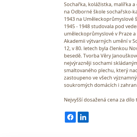
Sochařka, kolážistka, malířka a 
na Odborné škole sochařsko-kam
1943 na Uměleckoprůmyslové šk
1945 - 1948 studovala pod ved
uměleckoprůmyslové v Praze a m
Akademii výtvarných umění v Sof
12, v 80. letech byla členkou 
besedě. Tvorba Věry Janouškov
nejvýrazněji sochami skládanými
smaltovaného plechu, který nach
zastoupeno ve všech významných
soukromých domácích i zahrani
Nejvyšší dosažená cena za dílo 