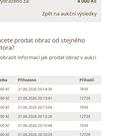
vydraženo za:
4 000 Kč
Zpět na aukční výsledky
cete prodat obraz od stejného
tora?
Zobrazit informaci jak prodat obraz v aukci
stka
Přihozeno
Přihodil
000 Kč
21.06.2026 20:14:36
7839
900 Kč
21.06.2026 20:13:41
12729
800 Kč
21.06.2026 20:13:04
7839
700 Kč
21.06.2026 20:12:26
12729
600 Kč
21.06.2026 20:10:48
7839
500 Kč
21.06.2026 20:10:29
12729