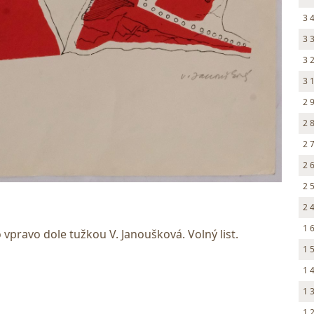
3 
3 
3 
3 
2 
2 
2 
2 
2 
2 
1 
 vpravo dole tužkou V. Janoušková. Volný list.
1 
1 
1 
1 