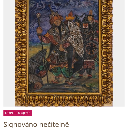
DOPORUČUJEME
Signováno nečitelně