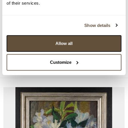
of their services.
Show details
DRAŽÍ SE
Emil Filla
Allow all
161925. Kubistické zátiší
Aktuální příhoz:
3 300 Kč
Customize
Konec dražby:
26.08.2026 20:10:00