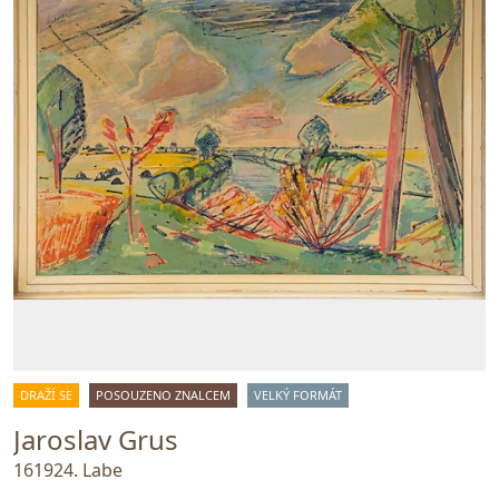
DRAŽÍ SE
POSOUZENO ZNALCEM
VELKÝ FORMÁT
Jaroslav Grus
161924. Labe