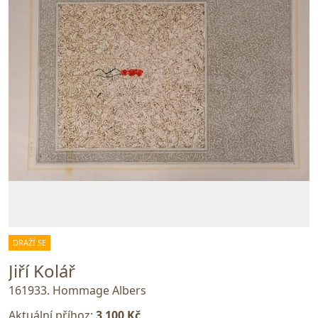
DRAŽÍ SE
Jiří Kolář
161933. Hommage Albers
Aktuální příhoz:
3 100 Kč