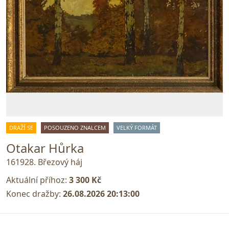
DRAŽÍ SE
POSOUZENO ZNALCEM
VELKÝ FORMÁT
Otakar Hůrka
161928. Březový háj
Aktuální příhoz:
3 300 Kč
Konec dražby:
26.08.2026 20:13:00