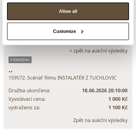
Detail položky
Allow all
> Zobrazit detail položky a informace o autorovi
Customize
> zpět na aukční výsledky
VYDRAŽENO
..
159572. Scénář filmu INSTALATÉR Z TUCHLOVIC
Dražba ukončena:
18.06.2026 20:10:00
Vyvolávací cena:
1 000 Kč
vydraženo za:
1 100 Kč
Zpět na aukční výsledky