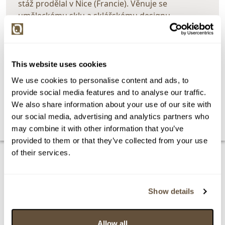
stáž prodělal v Nice (Francie). Věnuje se
uměleckému sklu a sklářskému designu,
důležitou úlohu v jeho pracích hraje světlo.
Spolupracoval se sklárnou Moser v Karlových
Varech a sklárnou B. A. G. – Barovier & Toso ve
Vsetíně. Dále spolupracuje s českými sklárnami,
This website uses cookies
jako je Bomma, Rückl či Lasvit. Vytváří návrhy pro
We use cookies to personalise content and ads, to
malosériovou i velkosériovou výrobu a limitované
provide social media features and to analyse our traffic.
kolekce pod vlastní značkou.
We also share information about your use of our site with
our social media, advertising and analytics partners who
may combine it with other information that you’ve
provided to them or that they’ve collected from your use
of their services.
Show details
Allow all