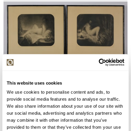
This website uses cookies
We use cookies to personalise content and ads, to
provide social media features and to analyse our traffic.
VYDRAŽENO
We also share information about your use of our site with
Josef Mánes
our social media, advertising and analytics partners who
135043. Konvolut 2 prací: Jitro a Večer
may combine it with other information that you’ve
provided to them or that they’ve collected from your use
Vyvolávací cena:
1 000 Kč