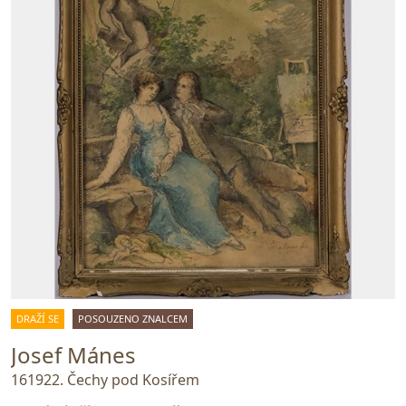
DRAŽÍ SE
POSOUZENO ZNALCEM
Josef Mánes
161922. Čechy pod Kosířem