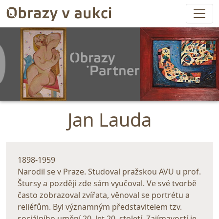
Jan Lauda
1898-1959
Narodil se v Praze. Studoval pražskou AVU u prof.
Štursy a později zde sám vyučoval. Ve své tvorbě
často zobrazoval zvířata, věnoval se portrétu a
reliéfům. Byl významným představitelem tzv.
sociálního umění 20. let 20. století. Zajímavostí je,