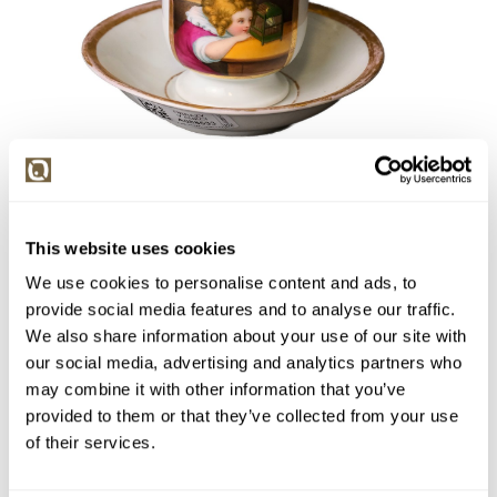
Detail položky
This website uses cookies
> Zobrazit detail položky a informace o autorovi
We use cookies to personalise content and ads, to
provide social media features and to analyse our traffic.
We also share information about your use of our site with
our social media, advertising and analytics partners who
> zpět na aukční výsledky
may combine it with other information that you’ve
VYDRAŽENO
DOPORUČUJEME
provided to them or that they’ve collected from your use
značeno CF (Březová)
of their services.
147334. Šálek s podšálkem