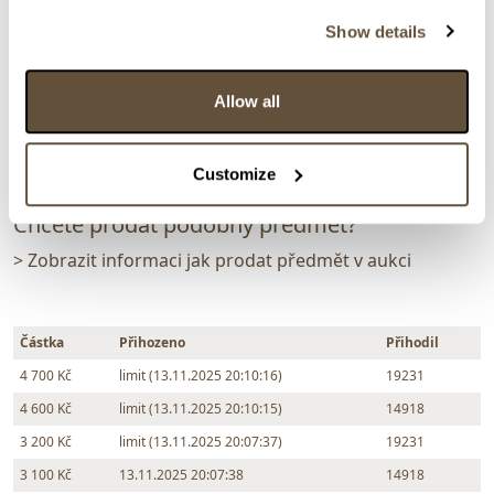
Dražba ukončena:
13.11.2025 20:13:16
Show details
Vyvolávací cena:
1 000 Kč
vydraženo za:
4 700 Kč
Allow all
Zpět na aukční výsledky
Customize
Chcete prodat podobný předmět?
> Zobrazit informaci jak prodat předmět v aukci
Částka
Přihozeno
Přihodil
4 700 Kč
limit (13.11.2025 20:10:16)
19231
4 600 Kč
limit (13.11.2025 20:10:15)
14918
3 200 Kč
limit (13.11.2025 20:07:37)
19231
3 100 Kč
13.11.2025 20:07:38
14918