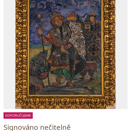
DOPORUČUJEME
Signováno nečitelně