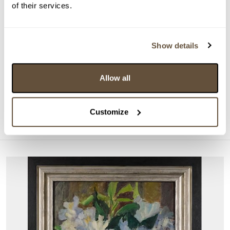
of their services.
Show details
DRAŽÍ SE
Emil Filla
Allow all
161925. Kubistické zátiší
Aktuální příhoz:
4 200 Kč
Customize
Konec dražby:
26.08.2026 20:10:00