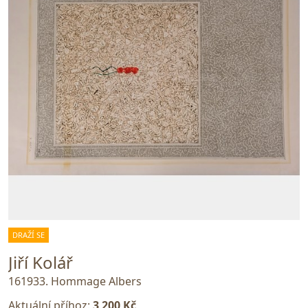
DRAŽÍ SE
Jiří Kolář
161933. Hommage Albers
Aktuální příhoz:
3 200 Kč