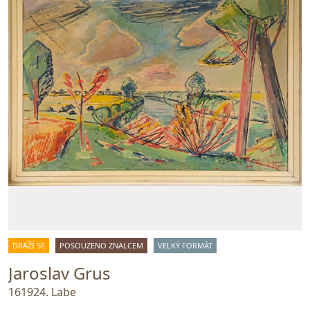
DRAŽÍ SE
POSOUZENO ZNALCEM
VELKÝ FORMÁT
Jaroslav Grus
161924. Labe