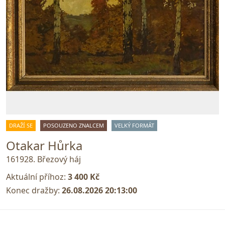
DRAŽÍ SE
POSOUZENO ZNALCEM
VELKÝ FORMÁT
Otakar Hůrka
161928. Březový háj
Aktuální příhoz:
3 400 Kč
Konec dražby:
26.08.2026 20:13:00