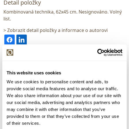
Detail položky
Kombinovaná technika, 62x45 cm. Nesignováno. Volný
list.
> Zobrazit detail položky a informace o autorovi
> zpět na aukční výsledky
VYDRAŽENO
This website uses cookies
Vladimír Míčko?
We use cookies to personalise content and ads, to
143186. Z ateliéru
provide social media features and to analyse our traffic.
We also share information about your use of our site with
Dražba ukončena:
03.08.2025 20:20:05
our social media, advertising and analytics partners who
Vyvolávací cena:
1 000 Kč
may combine it with other information that you’ve
vydraženo za:
4 500 Kč
provided to them or that they’ve collected from your use
of their services.
Zpět na aukční výsledky