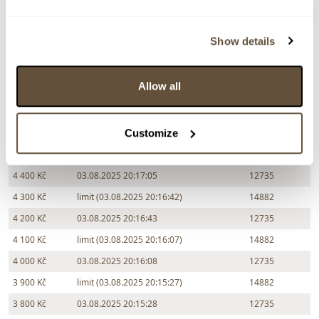
Show details
Chcete prodat obraz od stejného autora?
> Zobrazit informaci jak prodat obraz v aukci
Allow all
Customize
Částka
Přihozeno
Přihodil
4 500 Kč
limit (03.08.2025 20:17:04)
14882
4 400 Kč
03.08.2025 20:17:05
12735
4 300 Kč
limit (03.08.2025 20:16:42)
14882
4 200 Kč
03.08.2025 20:16:43
12735
4 100 Kč
limit (03.08.2025 20:16:07)
14882
4 000 Kč
03.08.2025 20:16:08
12735
3 900 Kč
limit (03.08.2025 20:15:27)
14882
3 800 Kč
03.08.2025 20:15:28
12735