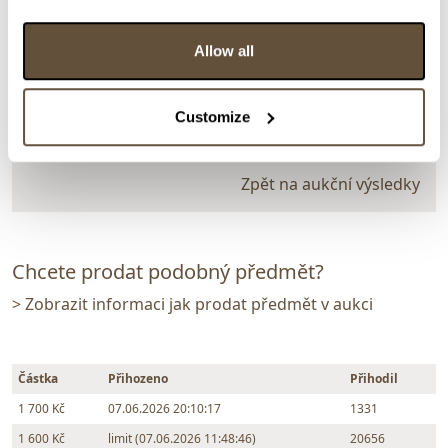
Evropa 1. pol. 20. stol.
159693. Sbírka 15 fléten
Allow all
Dražba ukončena:
07.06.2026 20:15:00
Vyvolávací cena:
1 000 Kč
Customize
vydraženo za:
1 700 Kč
Zpět na aukční výsledky
Chcete prodat podobný předmět?
> Zobrazit informaci jak prodat předmět v aukci
Částka
Přihozeno
Přihodil
1 700 Kč
07.06.2026 20:10:17
1331
1 600 Kč
limit (07.06.2026 11:48:46)
20656