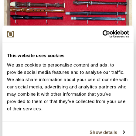
This website uses cookies
We use cookies to personalise content and ads, to
Detail položky
provide social media features and to analyse our traffic.
Signováno vpravo dole V. Komárek. Rámováno.
We also share information about your use of our site with
our social media, advertising and analytics partners who
> Zobrazit detail položky a informace o autorovi
may combine it with other information that you’ve
provided to them or that they’ve collected from your use
of their services.
> zpět na aukční výsledky
VYDRAŽENO
Show details