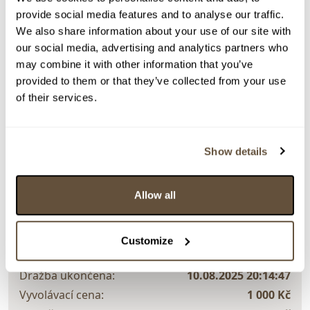
provide social media features and to analyse our traffic.
We also share information about your use of our site with
our social media, advertising and analytics partners who
may combine it with other information that you’ve
Detail položky
provided to them or that they’ve collected from your use
of their services.
> Zobrazit detail položky a informace o autorovi
Show details
> zpět na aukční výsledky
Allow all
VYDRAŽENO
Václav Němeček
Customize
143886. U Šítkových mlýnů (Po dešti)
Dražba ukončena:
10.08.2025 20:14:47
Vyvolávací cena:
1 000 Kč