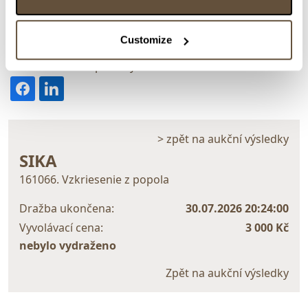
Kombinovaná technika na plátně, 90x70 cm. Signováno
vpravo dole Sika 2025. Nerámováno.
Customize
> Zobrazit detail položky a informace o autorovi
> zpět na aukční výsledky
SIKA
161066. Vzkriesenie z popola
Dražba ukončena:
30.07.2026 20:24:00
Vyvolávací cena:
3 000 Kč
nebylo vydraženo
Zpět na aukční výsledky