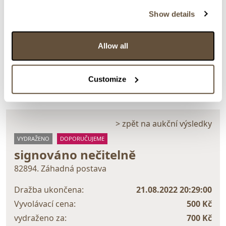
Detail položky
Show details
Olej na plátně fixovaném na kartonu, 62x45 cm.
Signováno vpravo dole nečitelně. Datováno 1935.
Allow all
Rámováno.
> Zobrazit detail položky a informace o autorovi
Customize
> zpět na aukční výsledky
VYDRAŽENO
DOPORUČUJEME
signováno nečitelně
82894. Záhadná postava
Dražba ukončena:
21.08.2022 20:29:00
Vyvolávací cena:
500 Kč
vydraženo za:
700 Kč