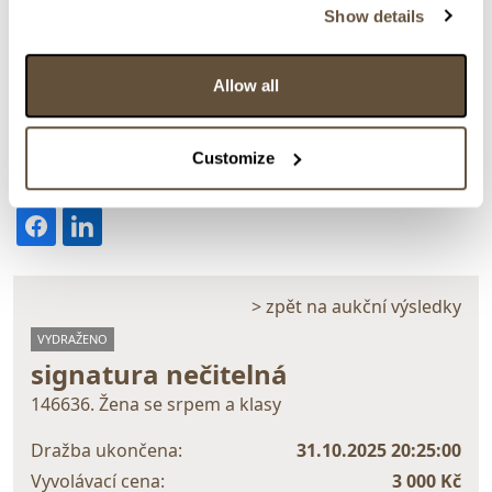
Show details
Detail položky
Allow all
Olej na plátně, 37x27 cm. Signováno vpravo dole
nečitelně. Rám, sklo.
Customize
> Zobrazit detail položky a informace o autorovi
> zpět na aukční výsledky
VYDRAŽENO
signatura nečitelná
146636. Žena se srpem a klasy
Dražba ukončena:
31.10.2025 20:25:00
Vyvolávací cena:
3 000 Kč