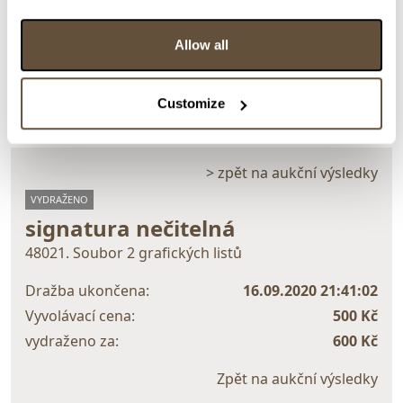
Detail položky
Allow all
> Zobrazit detail položky a informace o autorovi
Customize
> zpět na aukční výsledky
VYDRAŽENO
signatura nečitelná
48021. Soubor 2 grafických listů
Dražba ukončena:
16.09.2020 21:41:02
Vyvolávací cena:
500 Kč
vydraženo za:
600 Kč
Zpět na aukční výsledky