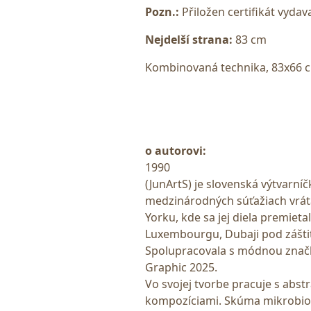
Pozn.:
Přiložen certifikát vydava
Nejdelší strana:
83 cm
Kombinovaná technika, 83x66 c
o autorovi:
1990
(JunArtS) je slovenská výtvarní
medzinárodných súťažiach vrát
Yorku, kde sa jej diela premieta
Luxembourgu, Dubaji pod záštit
Spolupracovala s módnou značko
Graphic 2025.
Vo svojej tvorbe pracuje s abs
kompozíciami. Skúma mikrobiolo