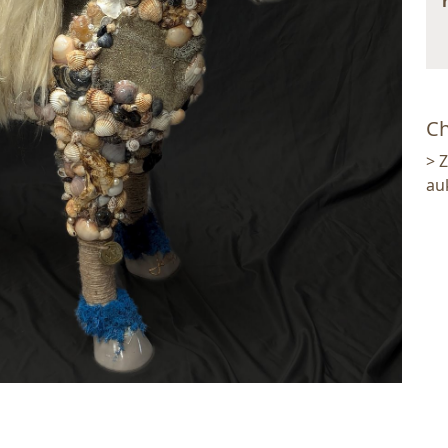
Ch
> 
au