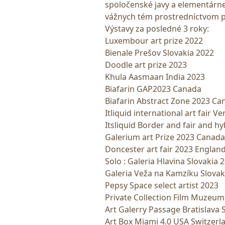
spoločenské javy a elementárne 
vážnych tém prostredníctvom po
Výstavy za posledné 3 roky:
Luxembour art prize 2022
Bienale Prešov Slovakia 2022
Doodle art prize 2023
Khula Aasmaan India 2023
Biafarin GAP2023 Canada
Biafarin Abstract Zone 2023 Ca
Itliquid international art fair Ve
Itsliquid Border and fair and hy
Galerium art Prize 2023 Canada
Doncester art fair 2023 Englan
Solo : Galeria Hlavina Slovakia
Galeria Veža na Kamzíku Slovaki
Pepsy Space select artist 2023
Private Collection Film Muzeu
Art Galerry Passage Bratislava 
Art Box Miami 4.0 USA Switzerl