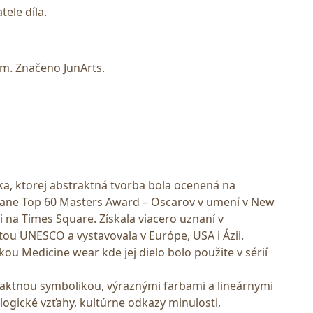
tele díla.
m. Značeno JunArts.
čka, ktorej abstraktná tvorba bola ocenená na
ane Top 60 Masters Award – Oscarov v umení v New
li na Times Square. Získala viacero uznaní v
ou UNESCO a vystavovala v Európe, USA i Ázii.
u Medicine wear kde jej dielo bolo použite v sérií
traktnou symbolikou, výraznými farbami a lineárnymi
gické vzťahy, kultúrne odkazy minulosti,