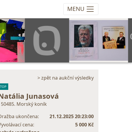
MENU
> zpět na aukční výsledky
TOP
Natália Junasová
150485. Morský koník
Dražba ukončena:
21.12.2025 20:23:00
Vyvolávací cena:
5 000 Kč