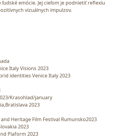
ľudské emócie. Jej cieľom je podnietiť reflexiu
zitívnych vizuálnych impulzov.
nada
nice Italy Visions 2023
brid identities Venice Italy 2023
d
 2023/Krasohlad/january
a,Bratislava 2023
m and Heritage Film Festival Rumunsko2023
Slovakia 2023
and Plaform 2023