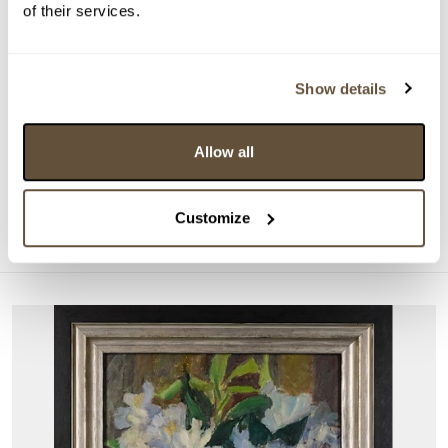
of their services.
Show details
DRAŽÍ SE
Emil Filla
Allow all
161925. Kubistické zátiší
Aktuální příhoz:
6 000 Kč
Customize
Konec dražby:
26.08.2026 20:10:00