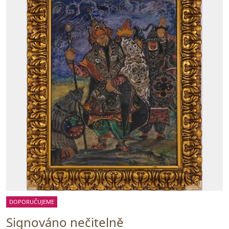
DOPORUČUJEME
Signováno nečitelně