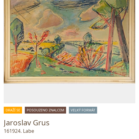
DRAŽÍ SE
POSOUZENO ZNALCEM
VELKÝ FORMÁT
Jaroslav Grus
161924. Labe