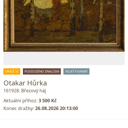
DRAŽÍ SE
POSOUZENO ZNALCEM
VELKÝ FORMÁT
Otakar Hůrka
161928. Březový háj
Aktuální příhoz:
3 500 Kč
Konec dražby:
26.08.2026 20:13:00