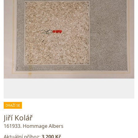
DRAŽÍ SE
Jiří Kolář
161933. Hommage Albers
Aktuální příhoz:
3 200 Kč