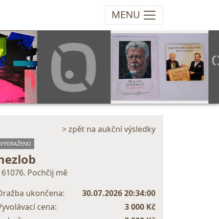
MENU
> zpět na aukční výsledky
VYDRAŽENO
nezlob
161076. Pochčij mě
Dražba ukončena:
30.07.2026 20:34:00
Vyvolávací cena:
3 000 Kč