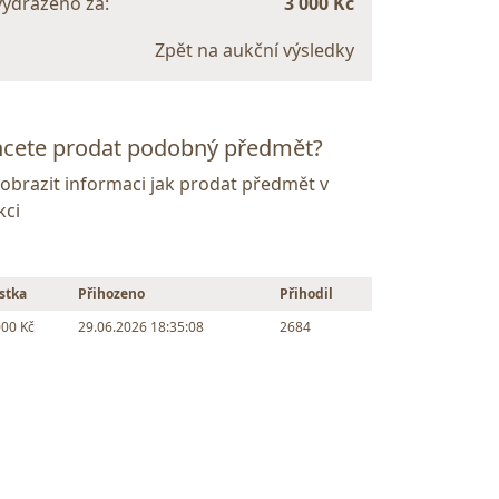
vydraženo za:
3 000 Kč
Zpět na aukční výsledky
cete prodat podobný předmět?
Zobrazit informaci jak prodat předmět v
kci
stka
Přihozeno
Přihodil
000 Kč
29.06.2026 18:35:08
2684