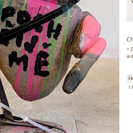
Ch
> 
au
Čá
3 