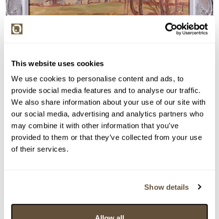
This website uses cookies
We use cookies to personalise content and ads, to
provide social media features and to analyse our traffic.
We also share information about your use of our site with
our social media, advertising and analytics partners who
may combine it with other information that you’ve
Detail položky
provided to them or that they’ve collected from your use
of their services.
> Zobrazit detail položky a informace o autorovi
Show details
> zpět na aukční výsledky
Allow all
VYDRAŽENO