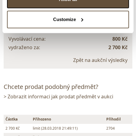
Maryša Neubertová
17351. Stromy u vody
Customize
Dražba ukončena:
28.03.2018 21:54:11
Vyvolávací cena:
800 Kč
vydraženo za:
2 700 Kč
Zpět na aukční výsledky
Chcete prodat podobný předmět?
> Zobrazit informaci jak prodat předmět v aukci
Částka
Přihozeno
Přihodil
2 700 Kč
limit (28.03.2018 21:49:11)
2704