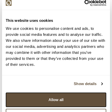
Maryša Neubertová
17050. Horské údolí
This website uses cookies
Dražba ukončena:
28.02.2018 22:21:06
We use cookies to personalise content and ads, to
Vyvolávací cena:
700 Kč
provide social media features and to analyse our traffic.
vydraženo za:
6 000 Kč
We also share information about your use of our site with
our social media, advertising and analytics partners who
Zpět na aukční výsledky
may combine it with other information that you’ve
provided to them or that they’ve collected from your use
of their services.
Chcete prodat podobný předmět?
> Zobrazit informaci jak prodat předmět v aukci
Show details
Částka
Přihozeno
Přihodil
Allow all
6 000 Kč
limit (28.02.2018 22:16:06)
3159
5 500 Kč
28.02.2018 22:03:50
2710