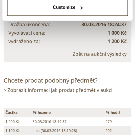
Maryša Neubertová
Customize
4425. Jaro ve vesnici
Dražba ukončena:
30.03.2016 18:24:37
Vyvolávací cena:
1 000 Kč
vydraženo za:
1 200 Kč
Zpět na aukční výsledky
Chcete prodat podobný předmět?
> Zobrazit informaci jak prodat předmět v aukci
Částka
Přihozeno
Přihodil
1 200 Kč
30.03.2016 18:19:37
279
1 100 Kč
limit (30.03.2016 18:19:28)
292