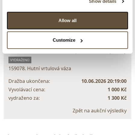
Show details
Detail položky
> Zobrazit detail položky a informace o autorovi
Allow all
Customize
> zpět na aukční výsledky
VYDRAŽENO
159078. Hutní vrtulová váza
Dražba ukončena:
10.06.2026 20:19:00
Vyvolávací cena:
1 000 Kč
vydraženo za:
1 300 Kč
Zpět na aukční výsledky