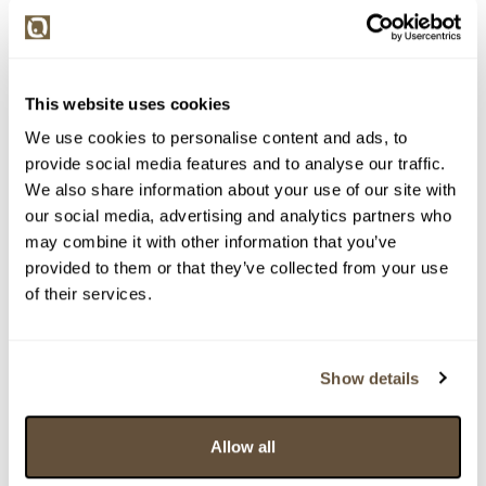
This website uses cookies
We use cookies to personalise content and ads, to
provide social media features and to analyse our traffic.
We also share information about your use of our site with
our social media, advertising and analytics partners who
may combine it with other information that you’ve
Detail položky
provided to them or that they’ve collected from your use
Akryl na sololitu s lakem, 80x105 cm. Signováno zezadu
of their services.
Hugo Marek. Nerámováno.
> Zobrazit detail položky a informace o autorovi
Show details
Allow all
> zpět na aukční výsledky