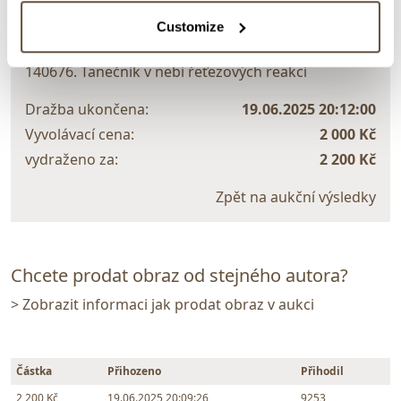
VYDRAŽENO
Customize
Hugo Marek
140676. Tanečník v nebi řeťezových reakcí
Dražba ukončena:
19.06.2025 20:12:00
Vyvolávací cena:
2 000 Kč
vydraženo za:
2 200 Kč
Zpět na aukční výsledky
Chcete prodat obraz od stejného autora?
> Zobrazit informaci jak prodat obraz v aukci
Částka
Přihozeno
Přihodil
2 200 Kč
19.06.2025 20:09:26
9253