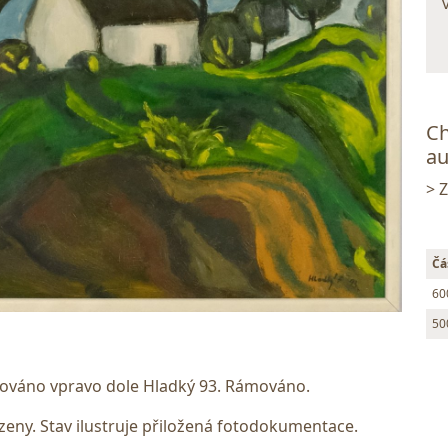
Ch
au
> 
Čá
60
50
nováno vpravo dole Hladký 93. Rámováno.
ny. Stav ilustruje přiložená fotodokumentace.