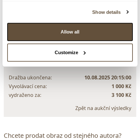
> Zobrazit detail položky a informace o autorovi
Show details
Allow all
> zpět na aukční výsledky
VYDRAŽENO
Customize
Gabriel
143894. Na břehu
Dražba ukončena:
10.08.2025 20:15:00
Vyvolávací cena:
1 000 Kč
vydraženo za:
3 100 Kč
Zpět na aukční výsledky
Chcete prodat obraz od stejného autora?