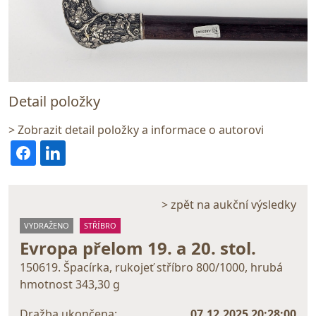
Detail položky
> Zobrazit detail položky a informace o autorovi
> zpět na aukční výsledky
VYDRAŽENO
STŘÍBRO
Evropa přelom 19. a 20. stol.
150619. Špacírka, rukojeť stříbro 800/1000, hrubá
hmotnost 343,30 g
Dražba ukončena:
07.12.2025 20:28:00