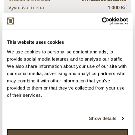
Vyvolávací cena:
1 000 Kč
vydraženo za:
4 800 Kč
Zpět na aukční výsledky
This website uses cookies
We use cookies to personalise content and ads, to
Chcete prodat podobný předmět?
provide social media features and to analyse our traffic.
> Zobrazit informaci jak prodat předmět v aukci
We also share information about your use of our site with
our social media, advertising and analytics partners who
may combine it with other information that you’ve
Částka
Přihozeno
Přihodil
provided to them or that they’ve collected from your use
of their services.
4 800 Kč
limit (07.12.2025 20:22:24)
11787
4 700 Kč
07.12.2025 20:08:08
10915
4 600 Kč
limit (07.12.2025 20:07:15)
9364
Show details
4 500 Kč
07.12.2025 20:07:16
10915
4 400 Kč
limit (07.12.2025 20:07:09)
9364