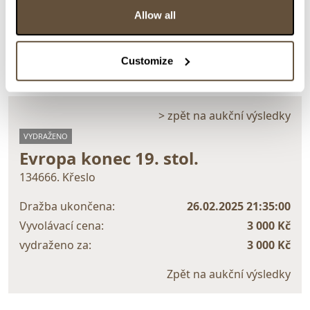
Detail položky
Allow all
> Zobrazit detail položky a informace o autorovi
Customize
> zpět na aukční výsledky
VYDRAŽENO
Evropa konec 19. stol.
134666. Křeslo
Dražba ukončena:
26.02.2025 21:35:00
Vyvolávací cena:
3 000 Kč
vydraženo za:
3 000 Kč
Zpět na aukční výsledky