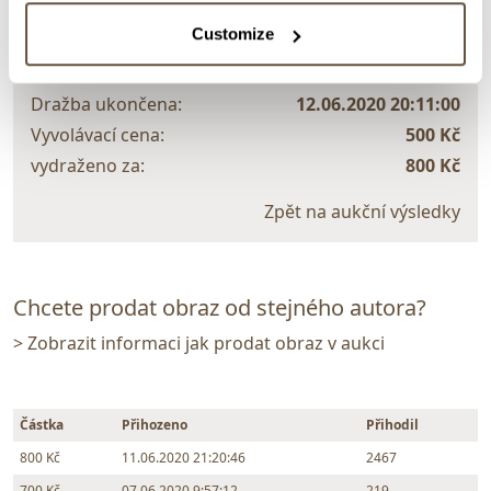
Bohumil Čadek
Customize
305175. Bohaté zátiší
Dražba ukončena:
12.06.2020 20:11:00
Vyvolávací cena:
500 Kč
vydraženo za:
800 Kč
Zpět na aukční výsledky
Chcete prodat obraz od stejného autora?
> Zobrazit informaci jak prodat obraz v aukci
Částka
Přihozeno
Přihodil
800 Kč
11.06.2020 21:20:46
2467
700 Kč
07.06.2020 9:57:12
219