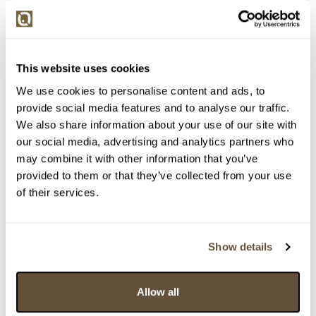
This website uses cookies
We use cookies to personalise content and ads, to
provide social media features and to analyse our traffic.
We also share information about your use of our site with
our social media, advertising and analytics partners who
Detail položky
may combine it with other information that you’ve
Olej na plátně, 67x97 cm. Signováno vlevo dole Boh.
provided to them or that they’ve collected from your use
Čadek 1936. Rámováno.
of their services.
> Zobrazit detail položky a informace o autorovi
Show details
> zpět na aukční výsledky
Allow all
VYDRAŽENO