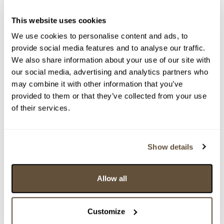
This website uses cookies
Detail položky
We use cookies to personalise content and ads, to
Křída na papíře, 27x18 cm. Nesignováno Rám, pasparta,
provide social media features and to analyse our traffic.
sklo.
We also share information about your use of our site with
our social media, advertising and analytics partners who
> Zobrazit detail položky a informace o autorovi
may combine it with other information that you’ve
provided to them or that they’ve collected from your use
of their services.
> zpět na aukční výsledky
Show details
VYDRAŽENO
vzadu přípis Andrea Malinconico
158566. Podobenství
Allow all
Dražba ukončena:
27.05.2026 23:05:56
Customize
Vyvolávací cena:
3 000 Kč