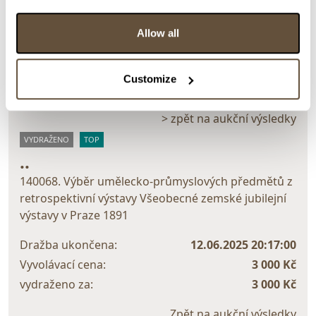
Detail položky
Allow all
> Zobrazit detail položky a informace o autorovi
Customize
> zpět na aukční výsledky
VYDRAŽENO
TOP
..
140068. Výběr umělecko-průmyslových předmětů z
retrospektivní výstavy Všeobecné zemské jubilejní
výstavy v Praze 1891
Dražba ukončena:
12.06.2025 20:17:00
Vyvolávací cena:
3 000 Kč
vydraženo za:
3 000 Kč
Zpět na aukční výsledky