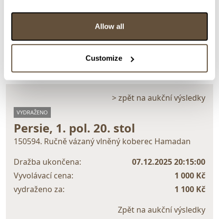
Detail položky
Allow all
> Zobrazit detail položky a informace o autorovi
Customize
> zpět na aukční výsledky
VYDRAŽENO
Persie, 1. pol. 20. stol
150594. Ručně vázaný vlněný koberec Hamadan
Dražba ukončena:
07.12.2025 20:15:00
Vyvolávací cena:
1 000 Kč
vydraženo za:
1 100 Kč
Zpět na aukční výsledky